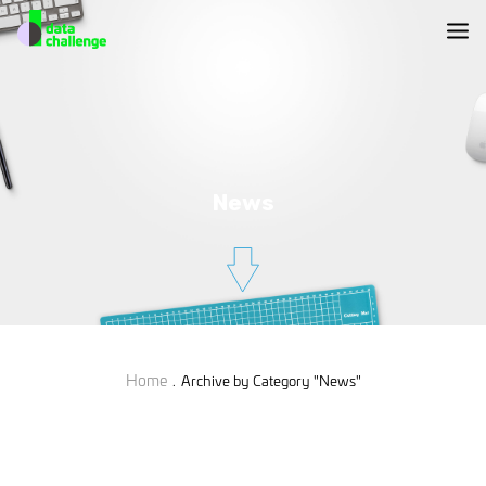
News
Home
Archive by Category "News"